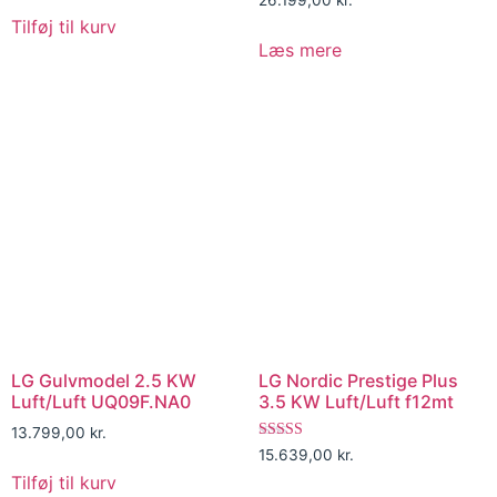
5.00
Tilføj til kurv
ud af 5
Læs mere
LG Gulvmodel 2.5 KW
LG Nordic Prestige Plus
Luft/Luft UQ09F.NA0
3.5 KW Luft/Luft f12mt
13.799,00
kr.
Vurderet
15.639,00
kr.
5.00
Tilføj til kurv
ud af 5