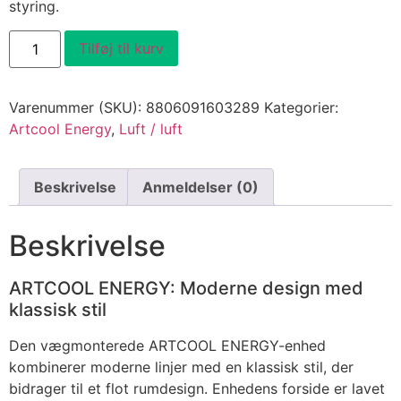
styring.
LG
Tilføj til kurv
ARTCOOL
4
KW
2023
Varenummer (SKU):
8806091603289
Kategorier:
Luft/Luft
antal
Artcool Energy
,
Luft / luft
Beskrivelse
Anmeldelser (0)
Beskrivelse
ARTCOOL ENERGY: Moderne design med
klassisk stil
Den vægmonterede ARTCOOL ENERGY-enhed
kombinerer moderne linjer med en klassisk stil, der
bidrager til et flot rumdesign. Enhedens forside er lavet