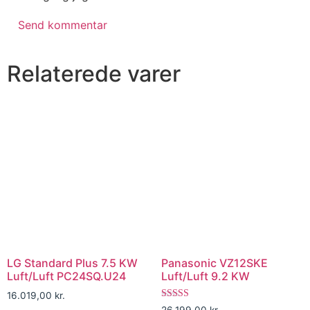
Relaterede varer
LG Standard Plus 7.5 KW
Panasonic VZ12SKE
Luft/Luft PC24SQ.U24
Luft/Luft 9.2 KW
16.019,00
kr.
Vurderet
26.199,00
kr.