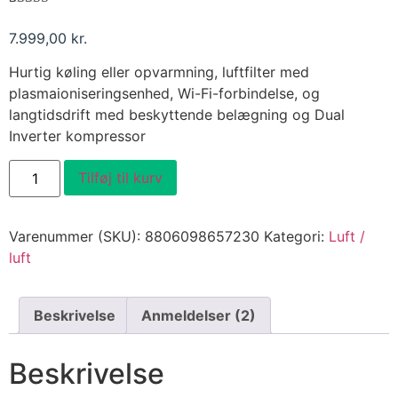
Bedømt som
2
5.00
ud af 5
7.999,00
kr.
baseret på
kundebedømmelser
Hurtig køling eller opvarmning, luftfilter med
plasmaioniseringsenhed, Wi-Fi-forbindelse, og
langtidsdrift med beskyttende belægning og Dual
Inverter kompressor
LG
Tilføj til kurv
AP09RT
m.
WiFi
og
Varenummer (SKU):
8806098657230
Kategori:
Luft /
luftrenser
2.5
luft
KW
Luft/Luft
antal
Beskrivelse
Anmeldelser (2)
Beskrivelse