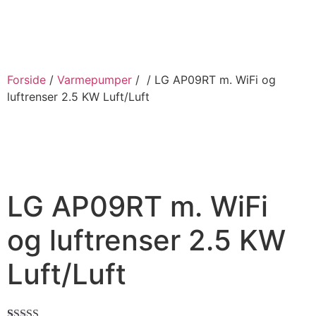
Videre
til
indhold
Forside
/
Varmepumper
/
/ LG AP09RT m. WiFi og
luftrenser 2.5 KW Luft/Luft
LG AP09RT m. WiFi
og luftrenser 2.5 KW
Luft/Luft