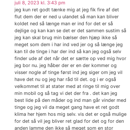
juli 8, 2023 kl. 3:43 pm
jeg kun ret godt tænke mig at jeg fik fire af det
flut dem der er ned u ulandet så man kan bliver
koldet ned så længe man er ind for det er så
dejlige og kan kan se det er det sammen sustim så
jeg kan skal brug min bælser den hjæp ikke så
meget som dem i har ind ved jer og så længe jeg
kan til de tinge i har der ind så kan jeg også selv
finder ude af det når det er sætte op ved mig hvor
jeg bor nu. jeg håber der er en der kommer og
visser nogle af tinge først ind jeg siger om jeg vil
have det nu og jeg har råd til det. og i er også
velkommet til at stater med at ringe til mig over
min mobil og så tag vi det der fra . det kan jeg
best lide på den måder og ind man går vinder med
tinge og jeg vil da meget gang have et ret godt
klima her hjem hos mig selv. vis det er også mulige
for det så vil jeg bliver ret glad for det og for den
anden lamme den ikke så meget som en stor