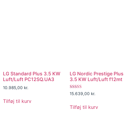
LG Standard Plus 3.5 KW
LG Nordic Prestige Plus
Luft/Luft PC12SQ.UA3
3.5 KW Luft/Luft f12mt
10.985,00
kr.
Vurderet
15.639,00
kr.
5.00
Tilføj til kurv
ud af 5
Tilføj til kurv