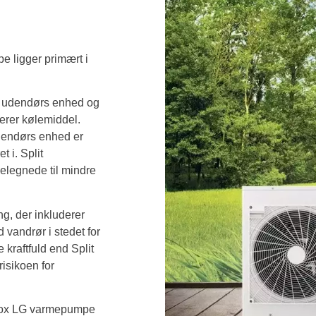
e ligger primært i
n udendørs enhed og
erer kølemiddel.
endørs enhed er
t i. Split
elegnede til mindre
ng, der inkluderer
vandrør i stedet for
 kraftfuld end Split
isikoen for
t Box LG varmepumpe