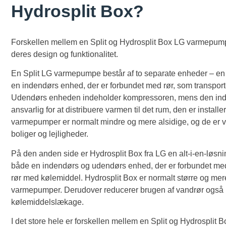
Hydrosplit Box?
Forskellen mellem en Split og Hydrosplit Box LG varmepump
deres design og funktionalitet.
En Split LG varmepumpe består af to separate enheder – e
en indendørs enhed, der er forbundet med rør, som transport
Udendørs enheden indeholder kompressoren, mens den ind
ansvarlig for at distribuere varmen til det rum, den er installere
varmepumper er normalt mindre og mere alsidige, og de er v
boliger og lejligheder.
På den anden side er Hydrosplit Box fra LG en alt-i-en-løsni
både en indendørs og udendørs enhed, der er forbundet med 
rør med kølemiddel. Hydrosplit Box er normalt større og mere
varmepumper. Derudover reducerer brugen af vandrør også r
kølemiddelslækage.
I det store hele er forskellen mellem en Split og Hydrospli