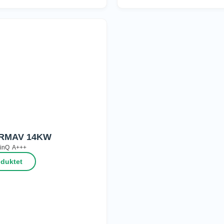
RMAV 14KW
inQ
A+++
oduktet